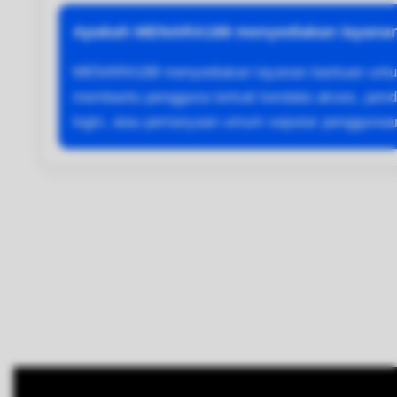
Apakah MENARA188 menyediakan layanan
MENARA188 menyediakan layanan bantuan unt
membantu pengguna terkait kendala akses, pend
login, atau pertanyaan umum seputar penggunaan