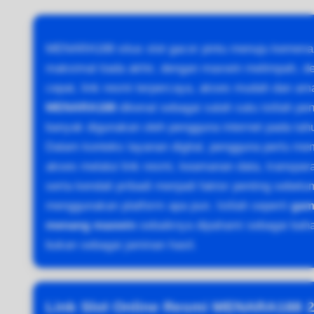
MENARA188 situs slot gacor pintu menuju kemen
maksimal tiada akhir, dengan maxwin melimpah, d
cepat, link resmi terpercaya, akses mudah dan am
MENARA188
dikenal sebagai salah satu istilah pe
banyak digunakan oleh pengguna internet pada tah
Dalam konteks layanan digital, pengguna perlu m
akses melalui link resmi, keamanan data, transpara
serta kendali pribadi menjadi faktor penting sebelu
menggunakan platform apa pun. Istilah seperti
gam
menang maxwin
sebaiknya dipahami sebagai bah
bukan sebagai jaminan hasil.
Link Slot Online Resmi MENARA188 