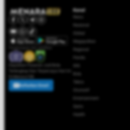
Kanal
News
Nasional
Global
Megapolitan
Penghargaan dan sertifikat:
Regional
Pemilu
Dapatkan Pasaran Judi Bola
IKN
Terlengkap Dan Terpercaya Hari Ini
Bola
Di Menara188
Tekno
Daftarkan Email
Otomotif
Entertainment
Sains
Health