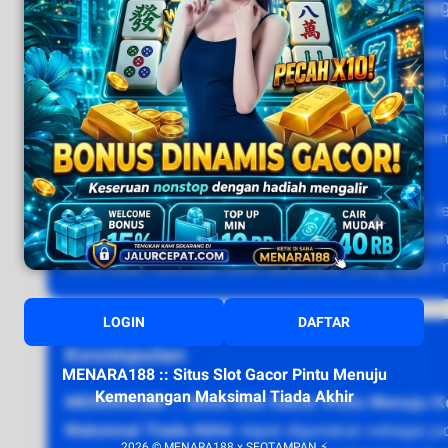
MENARA188 Resmi 2026 untuk Pengg
Pencarian terhadap
MENARA188 resmi 2026
menu
bahwa pengguna membutuhkan akses yang mudah,
yang jelas, dan pengalaman digital yang lebih tert
pengguna tetap perlu memahami bahwa istilah resm
dan maxwin harus dinilai secara kritis.
Platform yang baik bukan hanya terlihat menarik, te
memberikan informasi lengkap, menjaga keamanan
serta tidak membuat klaim berlebihan yang dapat 
LOGIN
DAFTAR
Kesimpulan
MENARA188 :: Situs Slot Gacor Pintu Menuju
Kemenangan Maksimal Tiada Akhir
MENARA188 :: Situs Slot Gacor Pintu Menuju 
Maksimal Tiada Akhir
dapat digunakan sebagai ju
2026 © MENARA188 x SEOTAMPAN ⚡