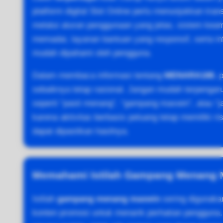
platform digital Slot Online perlu menunjukkan tran
melalui aturan penggunaan yang jelas, sistem ke
memadai, layanan bantuan yang responsif, serta i
mudah dipahami oleh pengguna.
Dalam membaca informasi tentang
MENARA188
, 
sebaiknya tetap rasional. Jangan mudah terpengaru
seperti “pasti menang”, “gampang maxwin”, atau “ja
karena aktivitas berbasis peluang tetap memiliki ri
dapat dipastikan hasilnya.
Memahami Istilah Gampang Menang 
Istilah
gampang menang maxwin
sering digunaka
konten promosi untuk menarik perhatian pengguna