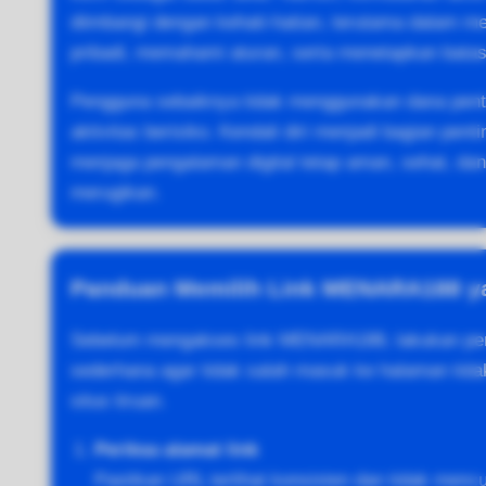
diimbangi dengan kehati-hatian, terutama dalam m
pribadi, memahami aturan, serta menetapkan bata
Pengguna sebaiknya tidak menggunakan dana pent
aktivitas berisiko. Kendali diri menjadi bagian pent
menjaga pengalaman digital tetap aman, sehat, dan
merugikan.
Panduan Memilih Link MENARA188 y
Sebelum mengakses link MENARA188, lakukan pe
sederhana agar tidak salah masuk ke halaman tida
situs tiruan.
Periksa alamat link
Pastikan URL terlihat konsisten dan tidak menc