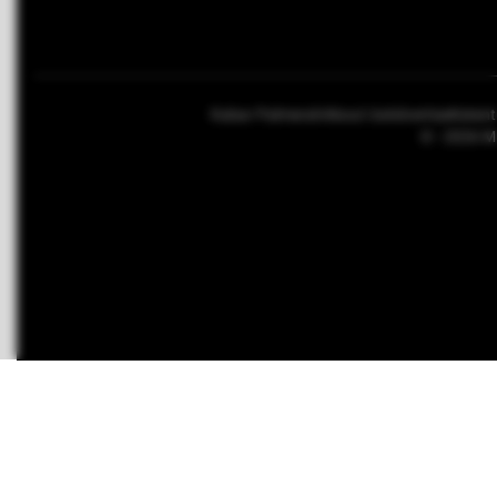
Kabar Palmerah
About Us
Advertise
Keten
© - 2026 M