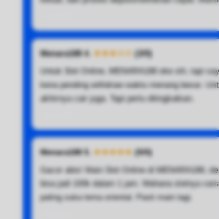
7 Juni 2026
Menara188 4.
★★★☆☆
(3/5)
Untuk Slot Online, MENARA188 oke sih, tapi sa
kena pending withdraw waktu menang besar. Un
akhirnya cair juga. Tapi perlu ditingkatkan.
7 Juni 2026
Menara188 5.
★★★★★
(5/5)
Gacor abis! Main Slot Online di MENARA188, de
bisa jadi 100k dalam 1 jam. Wahana slotnya varia
paling suka tema oriental. Pasti main lagi.
7 Juni 2026